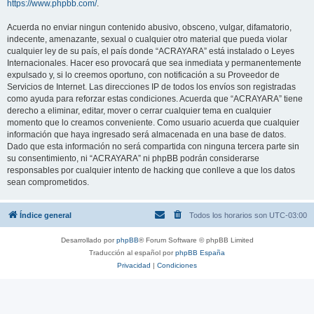
https://www.phpbb.com/
.
Acuerda no enviar ningun contenido abusivo, obsceno, vulgar, difamatorio,
indecente, amenazante, sexual o cualquier otro material que pueda violar
cualquier ley de su país, el país donde “ACRAYARA” está instalado o Leyes
Internacionales. Hacer eso provocará que sea inmediata y permanentemente
expulsado y, si lo creemos oportuno, con notificación a su Proveedor de
Servicios de Internet. Las direcciones IP de todos los envíos son registradas
como ayuda para reforzar estas condiciones. Acuerda que “ACRAYARA” tiene
derecho a eliminar, editar, mover o cerrar cualquier tema en cualquier
momento que lo creamos conveniente. Como usuario acuerda que cualquier
información que haya ingresado será almacenada en una base de datos.
Dado que esta información no será compartida con ninguna tercera parte sin
su consentimiento, ni “ACRAYARA” ni phpBB podrán considerarse
responsables por cualquier intento de hacking que conlleve a que los datos
sean comprometidos.
Índice general
Todos los horarios son
UTC-03:00
Desarrollado por
phpBB
® Forum Software © phpBB Limited
Traducción al español por
phpBB España
Privacidad
|
Condiciones