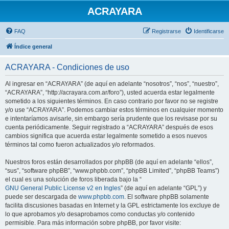
ACRAYARA
FAQ
Registrarse
Identificarse
Índice general
ACRAYARA - Condiciones de uso
Al ingresar en “ACRAYARA” (de aquí en adelante “nosotros”, “nos”, “nuestro”,
“ACRAYARA”, “http://acrayara.com.ar/foro”), usted acuerda estar legalmente
sometido a los siguientes términos. En caso contrario por favor no se registre
y/o use “ACRAYARA”. Podemos cambiar estos términos en cualquier momento
e intentaríamos avisarle, sin embargo sería prudente que los revisase por su
cuenta periódicamente. Seguir registrado a “ACRAYARA” después de esos
cambios significa que acuerda estar legalmente sometido a esos nuevos
términos tal como fueron actualizados y/o reformados.
Nuestros foros están desarrollados por phpBB (de aquí en adelante “ellos”,
“sus”, “software phpBB”, “www.phpbb.com”, “phpBB Limited”, “phpBB Teams”)
el cual es una solución de foros liberada bajo la “
GNU General Public License v2 en Ingles
” (de aquí en adelante “GPL”) y
puede ser descargada de
www.phpbb.com
. El software phpBB solamente
facilita discusiones basadas en Internet y la GPL estrictamente los excluye de
lo que aprobamos y/o desaprobamos como conductas y/o contenido
permisible. Para más información sobre phpBB, por favor visite: