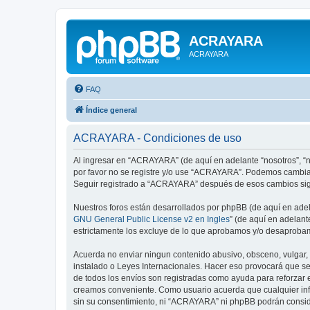
ACRAYARA
ACRAYARA
FAQ
Índice general
ACRAYARA - Condiciones de uso
Al ingresar en “ACRAYARA” (de aquí en adelante “nosotros”, “no
por favor no se registre y/o use “ACRAYARA”. Podemos cambiar
Seguir registrado a “ACRAYARA” después de esos cambios sign
Nuestros foros están desarrollados por phpBB (de aquí en adela
GNU General Public License v2 en Ingles
” (de aquí en adelan
estrictamente los excluye de lo que aprobamos y/o desaprobam
Acuerda no enviar ningun contenido abusivo, obsceno, vulgar, 
instalado o Leyes Internacionales. Hacer eso provocará que se
de todos los envíos son registradas como ayuda para reforzar
creamos conveniente. Como usuario acuerda que cualquier inf
sin su consentimiento, ni “ACRAYARA” ni phpBB podrán consid