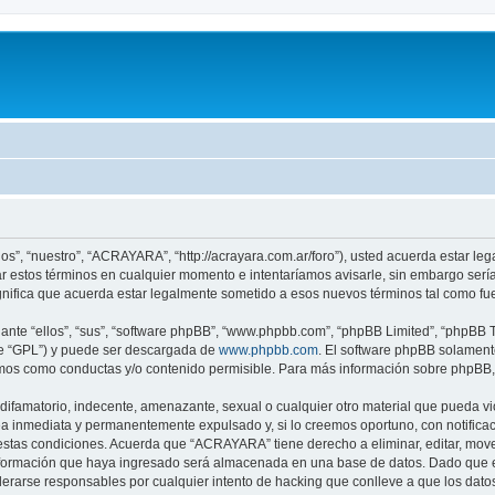
s”, “nuestro”, “ACRAYARA”, “http://acrayara.com.ar/foro”), usted acuerda estar leg
 estos términos en cualquier momento e intentaríamos avisarle, sin embargo sería
ifica que acuerda estar legalmente sometido a esos nuevos términos tal como fue
nte “ellos”, “sus”, “software phpBB”, “www.phpbb.com”, “phpBB Limited”, “phpBB Te
te “GPL”) y puede ser descargada de
www.phpbb.com
. El software phpBB solamente
os como conductas y/o contenido permisible. Para más información sobre phpBB, p
difamatorio, indecente, amenazante, sexual o cualquier otro material que pueda vi
a inmediata y permanentemente expulsado y, si lo creemos oportuno, con notificaci
 estas condiciones. Acuerda que “ACRAYARA” tiene derecho a eliminar, editar, mov
ormación que haya ingresado será almacenada en una base de datos. Dado que es
erarse responsables por cualquier intento de hacking que conlleve a que los dat