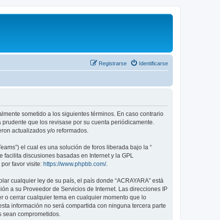
Registrarse
Identificarse
almente sometido a los siguientes términos. En caso contrario
 prudente que los revisase por su cuenta periódicamente.
ron actualizados y/o reformados.
ams”) el cual es una solución de foros liberada bajo la “
 facilita discusiones basadas en Internet y la GPL
or favor visite:
https://www.phpbb.com/
.
olar cualquier ley de su país, el país donde “ACRAYARA” está
ón a su Proveedor de Servicios de Internet. Las direcciones IP
er o cerrar cualquier tema en cualquier momento que lo
ta información no será compartida con ninguna tercera parte
os sean comprometidos.