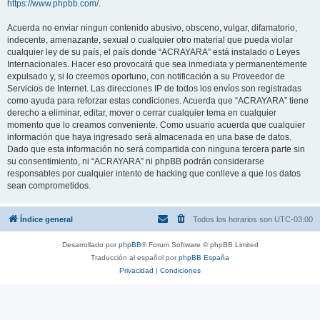
https://www.phpbb.com/
.
Acuerda no enviar ningun contenido abusivo, obsceno, vulgar, difamatorio,
indecente, amenazante, sexual o cualquier otro material que pueda violar
cualquier ley de su país, el país donde “ACRAYARA” está instalado o Leyes
Internacionales. Hacer eso provocará que sea inmediata y permanentemente
expulsado y, si lo creemos oportuno, con notificación a su Proveedor de
Servicios de Internet. Las direcciones IP de todos los envíos son registradas
como ayuda para reforzar estas condiciones. Acuerda que “ACRAYARA” tiene
derecho a eliminar, editar, mover o cerrar cualquier tema en cualquier
momento que lo creamos conveniente. Como usuario acuerda que cualquier
información que haya ingresado será almacenada en una base de datos.
Dado que esta información no será compartida con ninguna tercera parte sin
su consentimiento, ni “ACRAYARA” ni phpBB podrán considerarse
responsables por cualquier intento de hacking que conlleve a que los datos
sean comprometidos.
Índice general
Todos los horarios son
UTC-03:00
Desarrollado por
phpBB
® Forum Software © phpBB Limited
Traducción al español por
phpBB España
Privacidad
|
Condiciones