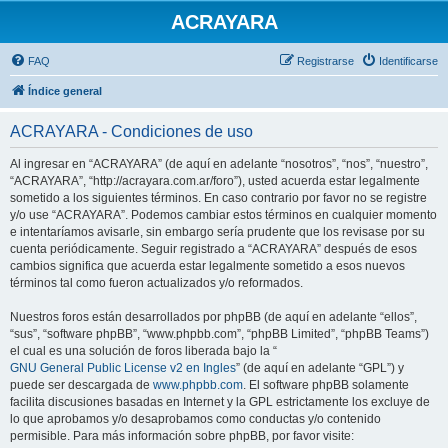
ACRAYARA
FAQ
Registrarse
Identificarse
Índice general
ACRAYARA - Condiciones de uso
Al ingresar en “ACRAYARA” (de aquí en adelante “nosotros”, “nos”, “nuestro”,
“ACRAYARA”, “http://acrayara.com.ar/foro”), usted acuerda estar legalmente
sometido a los siguientes términos. En caso contrario por favor no se registre
y/o use “ACRAYARA”. Podemos cambiar estos términos en cualquier momento
e intentaríamos avisarle, sin embargo sería prudente que los revisase por su
cuenta periódicamente. Seguir registrado a “ACRAYARA” después de esos
cambios significa que acuerda estar legalmente sometido a esos nuevos
términos tal como fueron actualizados y/o reformados.
Nuestros foros están desarrollados por phpBB (de aquí en adelante “ellos”,
“sus”, “software phpBB”, “www.phpbb.com”, “phpBB Limited”, “phpBB Teams”)
el cual es una solución de foros liberada bajo la “
GNU General Public License v2 en Ingles
” (de aquí en adelante “GPL”) y
puede ser descargada de
www.phpbb.com
. El software phpBB solamente
facilita discusiones basadas en Internet y la GPL estrictamente los excluye de
lo que aprobamos y/o desaprobamos como conductas y/o contenido
permisible. Para más información sobre phpBB, por favor visite: