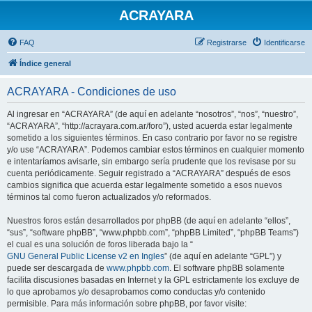
ACRAYARA
FAQ
Registrarse
Identificarse
Índice general
ACRAYARA - Condiciones de uso
Al ingresar en “ACRAYARA” (de aquí en adelante “nosotros”, “nos”, “nuestro”,
“ACRAYARA”, “http://acrayara.com.ar/foro”), usted acuerda estar legalmente
sometido a los siguientes términos. En caso contrario por favor no se registre
y/o use “ACRAYARA”. Podemos cambiar estos términos en cualquier momento
e intentaríamos avisarle, sin embargo sería prudente que los revisase por su
cuenta periódicamente. Seguir registrado a “ACRAYARA” después de esos
cambios significa que acuerda estar legalmente sometido a esos nuevos
términos tal como fueron actualizados y/o reformados.
Nuestros foros están desarrollados por phpBB (de aquí en adelante “ellos”,
“sus”, “software phpBB”, “www.phpbb.com”, “phpBB Limited”, “phpBB Teams”)
el cual es una solución de foros liberada bajo la “
GNU General Public License v2 en Ingles
” (de aquí en adelante “GPL”) y
puede ser descargada de
www.phpbb.com
. El software phpBB solamente
facilita discusiones basadas en Internet y la GPL estrictamente los excluye de
lo que aprobamos y/o desaprobamos como conductas y/o contenido
permisible. Para más información sobre phpBB, por favor visite: