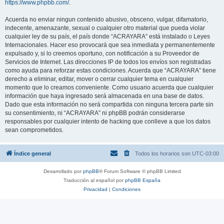
https://www.phpbb.com/
.
Acuerda no enviar ningun contenido abusivo, obsceno, vulgar, difamatorio,
indecente, amenazante, sexual o cualquier otro material que pueda violar
cualquier ley de su país, el país donde “ACRAYARA” está instalado o Leyes
Internacionales. Hacer eso provocará que sea inmediata y permanentemente
expulsado y, si lo creemos oportuno, con notificación a su Proveedor de
Servicios de Internet. Las direcciones IP de todos los envíos son registradas
como ayuda para reforzar estas condiciones. Acuerda que “ACRAYARA” tiene
derecho a eliminar, editar, mover o cerrar cualquier tema en cualquier
momento que lo creamos conveniente. Como usuario acuerda que cualquier
información que haya ingresado será almacenada en una base de datos.
Dado que esta información no será compartida con ninguna tercera parte sin
su consentimiento, ni “ACRAYARA” ni phpBB podrán considerarse
responsables por cualquier intento de hacking que conlleve a que los datos
sean comprometidos.
Índice general
Todos los horarios son
UTC-03:00
Desarrollado por
phpBB
® Forum Software © phpBB Limited
Traducción al español por
phpBB España
Privacidad
|
Condiciones