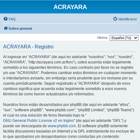
ACRAYARA
FAQ
Identificarse
Índice general
Idioma:
ACRAYARA - Registro
Al ingresar en “ACRAYARA” (de aquí en adelante “nosotros”, “nos”, “nuestro”,
“ACRAYARA”, “http://acrayara.com.ar/foro”), usted acuerda estar legalmente
sometido a los siguientes términos. En caso contrario por favor no se registre
y/o use “ACRAYARA”. Podemos cambiar estos términos en cualquier momento
e intentaríamos avisarle, sin embargo sería prudente que los revisase por su
cuenta periódicamente. Seguir registrado a “ACRAYARA” después de esos
cambios significa que acuerda estar legalmente sometido a esos nuevos
términos tal como fueron actualizados y/o reformados.
Nuestros foros están desarrollados por phpBB (de aquí en adelante “ellos”,
“sus”, “software phpBB”, “www.phpbb.com”, “phpBB Limited”, “phpBB Teams”)
el cual es una solución de foros liberada bajo la “
GNU General Public License v2 en Ingles
” (de aquí en adelante “GPL”) y
puede ser descargada de
www.phpbb.com
. El software phpBB solamente
facilita discusiones basadas en Internet y la GPL estrictamente los excluye de
lo que aprobamos y/o desaprobamos como conductas y/o contenido