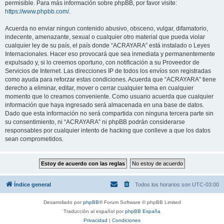
permisible. Para más información sobre phpBB, por favor visite:
https://www.phpbb.com/
.
Acuerda no enviar ningun contenido abusivo, obsceno, vulgar, difamatorio,
indecente, amenazante, sexual o cualquier otro material que pueda violar
cualquier ley de su país, el país donde “ACRAYARA” está instalado o Leyes
Internacionales. Hacer eso provocará que sea inmediata y permanentemente
expulsado y, si lo creemos oportuno, con notificación a su Proveedor de
Servicios de Internet. Las direcciones IP de todos los envíos son registradas
como ayuda para reforzar estas condiciones. Acuerda que “ACRAYARA” tiene
derecho a eliminar, editar, mover o cerrar cualquier tema en cualquier
momento que lo creamos conveniente. Como usuario acuerda que cualquier
información que haya ingresado será almacenada en una base de datos.
Dado que esta información no será compartida con ninguna tercera parte sin
su consentimiento, ni “ACRAYARA” ni phpBB podrán considerarse
responsables por cualquier intento de hacking que conlleve a que los datos
sean comprometidos.
Índice general
Todos los horarios son
UTC-03:00
Desarrollado por
phpBB
® Forum Software © phpBB Limited
Traducción al español por
phpBB España
Privacidad
|
Condiciones