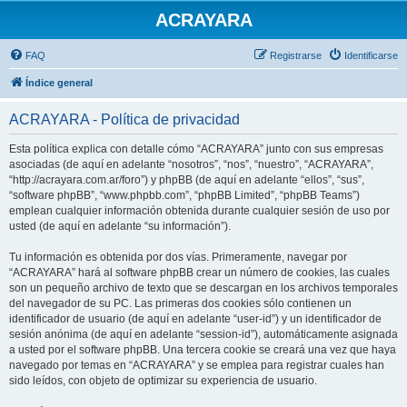
ACRAYARA
FAQ
Registrarse
Identificarse
Índice general
ACRAYARA - Política de privacidad
Esta política explica con detalle cómo “ACRAYARA” junto con sus empresas
asociadas (de aquí en adelante “nosotros”, “nos”, “nuestro”, “ACRAYARA”,
“http://acrayara.com.ar/foro”) y phpBB (de aquí en adelante “ellos”, “sus”,
“software phpBB”, “www.phpbb.com”, “phpBB Limited”, “phpBB Teams”)
emplean cualquier información obtenida durante cualquier sesión de uso por
usted (de aquí en adelante “su información”).
Tu información es obtenida por dos vías. Primeramente, navegar por
“ACRAYARA” hará al software phpBB crear un número de cookies, las cuales
son un pequeño archivo de texto que se descargan en los archivos temporales
del navegador de su PC. Las primeras dos cookies sólo contienen un
identificador de usuario (de aquí en adelante “user-id”) y un identificador de
sesión anónima (de aquí en adelante “session-id”), automáticamente asignada
a usted por el software phpBB. Una tercera cookie se creará una vez que haya
navegado por temas en “ACRAYARA” y se emplea para registrar cuales han
sido leídos, con objeto de optimizar su experiencia de usuario.