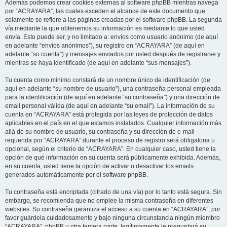
Además podemos crear cookies externas al software phpBB mientras navega
por “ACRAYARA”, las cuales exceden el alcance de este documento que
solamente se refiere a las páginas creadas por el software phpBB. La segunda
vía mediante la que obtenemos su información es mediante lo que usted
envía. Esto puede ser, y no limitado a: envíos como usuario anónimo (de aquí
en adelante “envíos anónimos”), su registro en “ACRAYARA” (de aquí en
adelante “su cuenta”) y mensajes enviados por usted después de registrarse y
mientras se haya identificado (de aquí en adelante “sus mensajes”).
Tu cuenta como mínimo constará de un nombre único de identificación (de
aquí en adelante “su nombre de usuario”), una contraseña personal empleada
para la identificación (de aquí en adelante “su contraseña”) y una dirección de
email personal válida (de aquí en adelante “su email”). La información de su
cuenta en “ACRAYARA” está protegida por las leyes de protección de datos
aplicables en el país en el que estamos instalados. Cualquier información más
allá de su nombre de usuario, su contraseña y su dirección de e-mail
requerida por “ACRAYARA” durante el proceso de registro será obligatoria u
opcional, según el criterio de “ACRAYARA”. En cualquier caso, usted tiene la
opción de qué información en su cuenta será públicamente exhibida. Además,
en su cuenta, usted tiene la opción de activar o desactivar los emails
generados automáticamente por el software phpBB.
Tu contraseña está encriptada (cifrado de una vía) por lo tanto está segura. Sin
embargo, se recomienda que no emplee la misma contraseña en diferentes
websites. Su contraseña garantiza el acceso a su cuenta en “ACRAYARA”, por
favor guárdela cuidadosamente y bajo ninguna circunstancia ningún miembro
“ACRAYARA”, phpBB u otra tercera parte, legítimamente le preguntará su