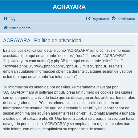
ACRAYARA
FAQ
Registrarse
Identificarse
Índice general
ACRAYARA - Política de privacidad
Esta política explica con detalle cómo “ACRAYARA” junto con sus empresas
asociadas (de aquí en adelante “nosotros”, “nos”, “nuestro”, “ACRAYARA”,
“http://acrayara.com.ar/foro”) y phpBB (de aquí en adelante “ellos”, “sus”,
“software phpBB”, “www.phpbb.com”, “phpBB Limited”, “phpBB Teams”)
emplean cualquier información obtenida durante cualquier sesión de uso por
usted (de aquí en adelante “su información”).
Tu información es obtenida por dos vías. Primeramente, navegar por
“ACRAYARA” hará al software phpBB crear un número de cookies, las cuales
son un pequeño archivo de texto que se descargan en los archivos temporales
del navegador de su PC. Las primeras dos cookies sólo contienen un
identificador de usuario (de aquí en adelante “user-id”) y un identificador de
sesión anónima (de aquí en adelante “session-id”), automáticamente asignada
a usted por el software phpBB. Una tercera cookie se creará una vez que haya
navegado por temas en “ACRAYARA” y se emplea para registrar cuales han
sido leídos, con objeto de optimizar su experiencia de usuario.