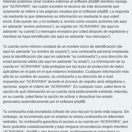
Además podemos crear cookies externas al software phpBB mientras navega
por “ACRAYARA”, las cuales exceden el alcance de este documento que
solamente se refiere a las páginas creadas por el software phpBB. La segunda
vía mediante la que obtenemos su información es mediante lo que usted
envía. Esto puede ser, y no limitado a: envíos como usuario anónimo (de aquí
en adelante “envíos anónimos”), su registro en “ACRAYARA” (de aquí en
adelante “su cuenta”) y mensajes enviados por usted después de registrarse y
mientras se haya identificado (de aquí en adelante “sus mensajes”).
Tu cuenta como mínimo constará de un nombre único de identificación (de
aquí en adelante “su nombre de usuario”), una contraseña personal empleada
para la identificación (de aquí en adelante “su contraseña”) y una dirección de
email personal válida (de aquí en adelante “su email”). La información de su
cuenta en “ACRAYARA” está protegida por las leyes de protección de datos
aplicables en el país en el que estamos instalados. Cualquier información más
allá de su nombre de usuario, su contraseña y su dirección de e-mail
requerida por “ACRAYARA” durante el proceso de registro será obligatoria u
opcional, según el criterio de “ACRAYARA”. En cualquier caso, usted tiene la
opción de qué información en su cuenta será públicamente exhibida. Además,
en su cuenta, usted tiene la opción de activar o desactivar los emails
generados automáticamente por el software phpBB.
Tu contraseña está encriptada (cifrado de una vía) por lo tanto está segura. Sin
embargo, se recomienda que no emplee la misma contraseña en diferentes
websites. Su contraseña garantiza el acceso a su cuenta en “ACRAYARA”, por
favor guárdela cuidadosamente y bajo ninguna circunstancia ningún miembro
“ACRAYARA”, phpBB u otra tercera parte, legítimamente le preguntará su