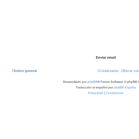
Índice general
Contáctanos
Borrar coo
Desarrollado por
phpBB
® Forum Software © phpBB L
Traducción al español por
phpBB España
Privacidad
|
Condiciones