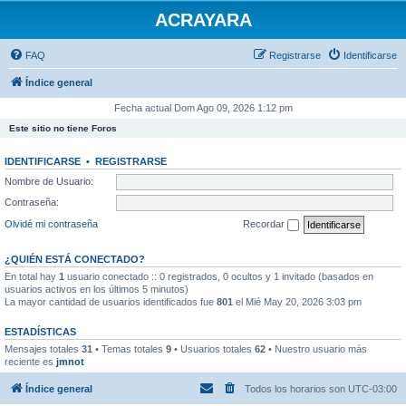
ACRAYARA
FAQ
Registrarse
Identificarse
Índice general
Fecha actual Dom Ago 09, 2026 1:12 pm
Este sitio no tiene Foros
IDENTIFICARSE
•
REGISTRARSE
Nombre de Usuario:
Contraseña:
Olvidé mi contraseña
Recordar
¿QUIÉN ESTÁ CONECTADO?
En total hay
1
usuario conectado :: 0 registrados, 0 ocultos y 1 invitado (basados en
usuarios activos en los últimos 5 minutos)
La mayor cantidad de usuarios identificados fue
801
el Mié May 20, 2026 3:03 pm
ESTADÍSTICAS
Mensajes totales
31
• Temas totales
9
• Usuarios totales
62
• Nuestro usuario más
reciente es
jmnot
Índice general
Todos los horarios son
UTC-03:00