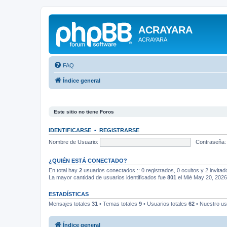
ACRAYARA
ACRAYARA
FAQ
Índice general
Este sitio no tiene Foros
IDENTIFICARSE
•
REGISTRARSE
Nombre de Usuario:
Contraseña:
¿QUIÉN ESTÁ CONECTADO?
En total hay
2
usuarios conectados :: 0 registrados, 0 ocultos y 2 invita
La mayor cantidad de usuarios identificados fue
801
el Mié May 20, 2026
ESTADÍSTICAS
Mensajes totales
31
• Temas totales
9
• Usuarios totales
62
• Nuestro us
Índice general