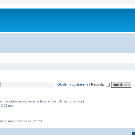
Olvidé mi contraseña
|
Recordar
dos (basados en usuarios activos en los últimos 5 minutos)
 3:03 pm
uario más reciente es
jmnot