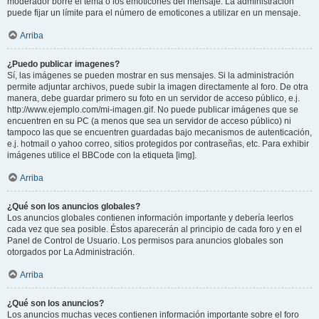
moderador borre el tema o los emoticones del mensaje. La administración
puede fijar un límite para el número de emoticones a utilizar en un mensaje.
Arriba
¿Puedo publicar imagenes?
Sí, las imágenes se pueden mostrar en sus mensajes. Si la administración
permite adjuntar archivos, puede subir la imagen directamente al foro. De otra
manera, debe guardar primero su foto en un servidor de acceso público, e.j.
http://www.ejemplo.com/mi-imagen.gif. No puede publicar imágenes que se
encuentren en su PC (a menos que sea un servidor de acceso público) ni
tampoco las que se encuentren guardadas bajo mecanismos de autenticación,
e.j. hotmail o yahoo correo, sitios protegidos por contraseñas, etc. Para exhibir
imágenes utilice el BBCode con la etiqueta [img].
Arriba
¿Qué son los anuncios globales?
Los anuncios globales contienen información importante y debería leerlos
cada vez que sea posible. Éstos aparecerán al principio de cada foro y en el
Panel de Control de Usuario. Los permisos para anuncios globales son
otorgados por La Administración.
Arriba
¿Qué son los anuncios?
Los anuncios muchas veces contienen información importante sobre el foro