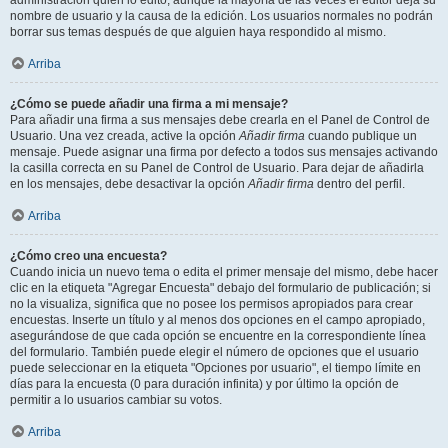
administración quién lo editó, aunque la mayoría de las veces el editor deja su
nombre de usuario y la causa de la edición. Los usuarios normales no podrán
borrar sus temas después de que alguien haya respondido al mismo.
Arriba
¿Cómo se puede añadir una firma a mi mensaje?
Para añadir una firma a sus mensajes debe crearla en el Panel de Control de
Usuario. Una vez creada, active la opción
Añadir firma
cuando publique un
mensaje. Puede asignar una firma por defecto a todos sus mensajes activando
la casilla correcta en su Panel de Control de Usuario. Para dejar de añadirla
en los mensajes, debe desactivar la opción
Añadir firma
dentro del perfil.
Arriba
¿Cómo creo una encuesta?
Cuando inicia un nuevo tema o edita el primer mensaje del mismo, debe hacer
clic en la etiqueta "Agregar Encuesta" debajo del formulario de publicación; si
no la visualiza, significa que no posee los permisos apropiados para crear
encuestas. Inserte un título y al menos dos opciones en el campo apropiado,
asegurándose de que cada opción se encuentre en la correspondiente línea
del formulario. También puede elegir el número de opciones que el usuario
puede seleccionar en la etiqueta "Opciones por usuario", el tiempo límite en
días para la encuesta (0 para duración infinita) y por último la opción de
permitir a lo usuarios cambiar su votos.
Arriba